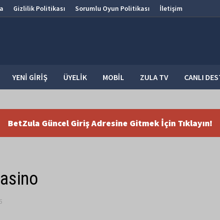
a
Gizlilik Politikası
Sorumlu Oyun Politikası
İletişim
YENI GIRIŞ
ÜYELIK
MOBIL
ZULA TV
CANLI DES
BetZula Güncel Giriş Adresine Gitmek İçin Tıklayın!
Casino
5