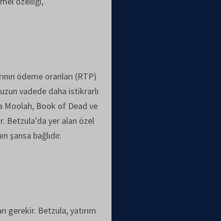
mel özelliği,
arının ödeme oranları (RTP)
uzun vadede daha istikrarlı
ega Moolah, Book of Dead ve
r. Betzula’da yer alan özel
n şansa bağlıdır.
ı gerekir. Betzula, yatırım