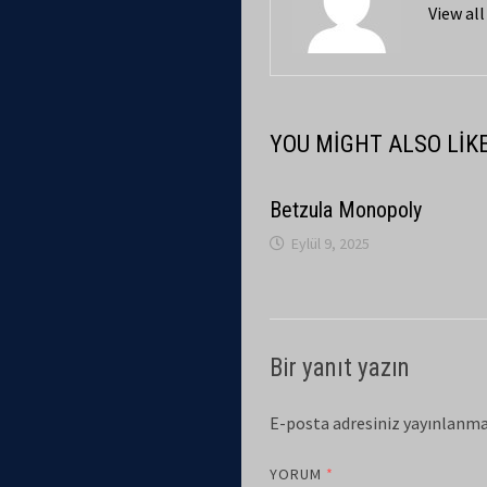
View al
YOU MIGHT ALSO LIK
Betzula Monopoly
Eylül 9, 2025
Bir yanıt yazın
E-posta adresiniz yayınlanma
YORUM
*