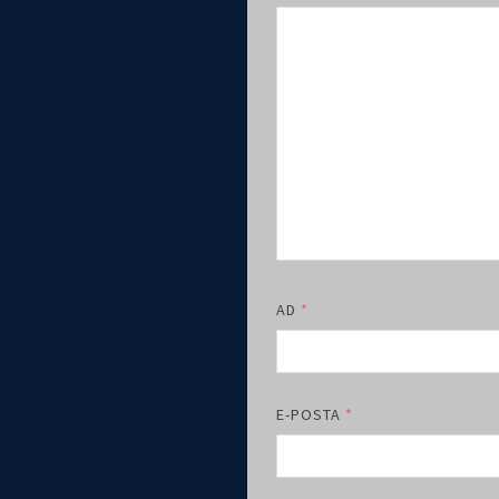
AD
*
E-POSTA
*