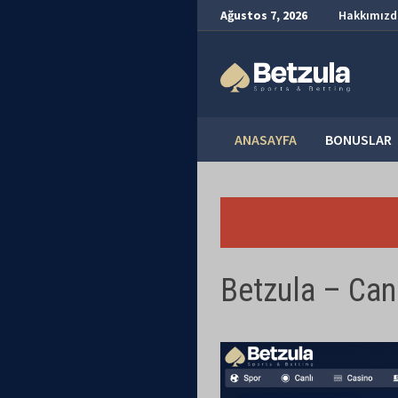
Skip
Ağustos 7, 2026
Hakkımızd
to
content
ANASAYFA
BONUSLAR
Betzula – Canl