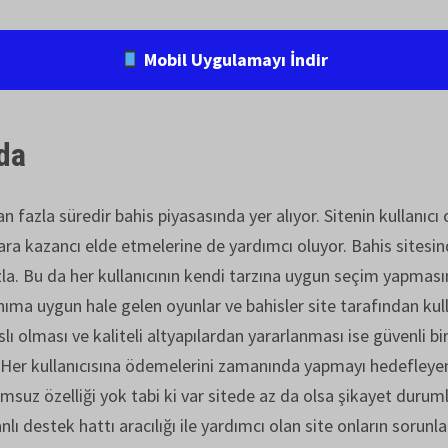
Mobil Uygulamayı İndir
da
an fazla süredir bahis piyasasında yer alıyor. Sitenin kullanıcı 
ra kazancı elde etmelerine de yardımcı oluyor. Bahis sitesi
la. Bu da her kullanıcının kendi tarzına uygun seçim yapmasını
ıma uygun hale gelen oyunlar ve bahisler site tarafından kulla
slı olması ve kaliteli altyapılardan yararlanması ise güvenli b
 Her kullanıcısına ödemelerini zamanında yapmayı hedefleyen
msuz özelliği yok tabi ki var sitede az da olsa şikayet duruml
ı destek hattı aracılığı ile yardımcı olan site onların sorunları