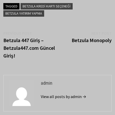
TAGGED
BETZULA KREDI KARTI SEÇENEĞI
BETZULA YATIRIM YAPMA
Yazı
Previous
N
PREVIOUS POST
NEXT POST
post:
p
Betzula 447 Giriş –
Betzula Monopoly
gezinmesi
Betzula447.com Güncel
Giriş!
admin
View all posts by admin →