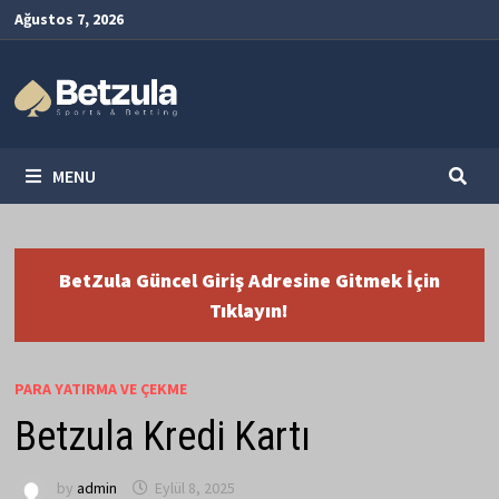
Skip
Ağustos 7, 2026
to
content
MENU
BetZula Güncel Giriş Adresine Gitmek İçin
Tıklayın!
PARA YATIRMA VE ÇEKME
Betzula Kredi Kartı
by
admin
Eylül 8, 2025