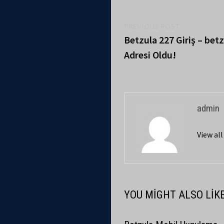
Yazı
Previous
PREVIOUS POST
post:
Betzula 227 Giriş – bet
gezinmesi
Adresi Oldu!
admin
View al
YOU MIGHT ALSO LIK