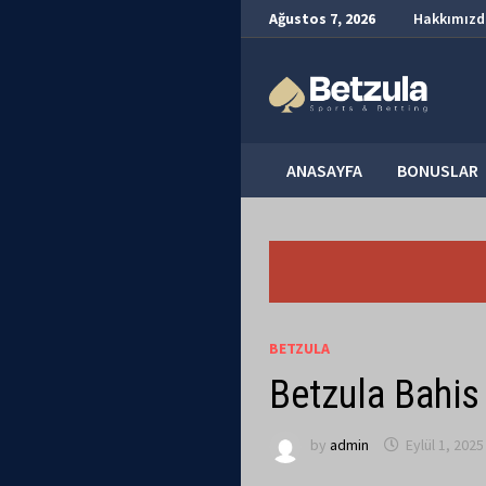
Skip
Ağustos 7, 2026
Hakkımızd
to
content
ANASAYFA
BONUSLAR
BETZULA
Betzula Bahis
by
admin
Eylül 1, 2025