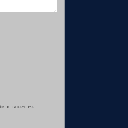
IM BU TARAYICIYA