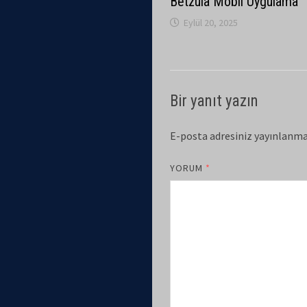
Betzula Mobil Uygulama
Eylül 20, 2025
Bir yanıt yazın
E-posta adresiniz yayınlanma
YORUM
*