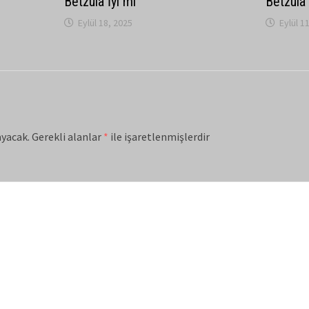
Betzula İyi mi
Betzula
Eylül 18, 2025
Eylül 1
yacak.
Gerekli alanlar
*
ile işaretlenmişlerdir